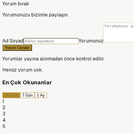
Yorum bırak
Yorumunuzu bizimle paylaşın.
Ad Soyad
Yorumunuz
Yorum Gönder
Yorumlar yayına alınmadan önce kontrol edilir.
Henüz yorum yok.
En Çok Okunanlar
24 Saat
7 Gün
1 Ay
1
2
3
4
5