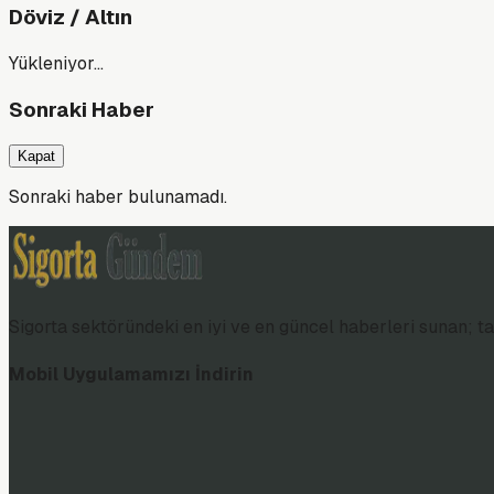
Döviz / Altın
Yükleniyor…
Sonraki Haber
Kapat
Sonraki haber bulunamadı.
Sigorta sektöründeki en iyi ve en güncel haberleri sunan; tar
Mobil Uygulamamızı İndirin