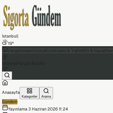
İstanbul
|
19
°
Dergi
Gündem
Dünya
Kulis
Kasko & Trafik
BES & Hayat
Ele
İstanbul
Parçalı Bulutlu
19
°
Anasayfa
Kategoriler
Arama
Gündem
Yayınlama
3 Haziran 2026 11:24