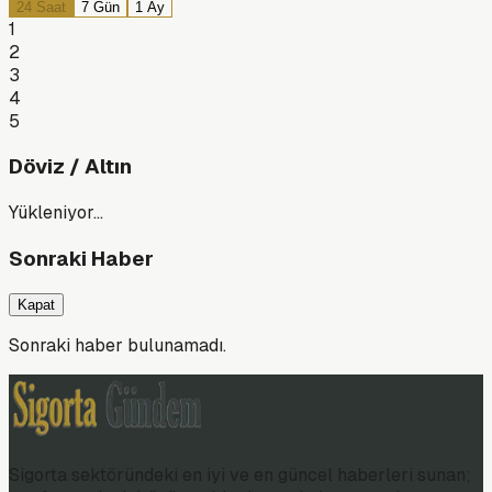
24 Saat
7 Gün
1 Ay
1
2
3
4
5
Döviz / Altın
Yükleniyor…
Sonraki Haber
Kapat
Sonraki haber bulunamadı.
Sigorta sektöründeki en iyi ve en güncel haberleri sunan;