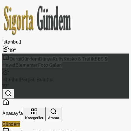
İstanbul
|
19
°
Dergi
Gündem
Dünya
Kulis
Kasko & Trafik
BES &
Hayat
Elementer
Foto Galeri
İstanbul
Parçalı Bulutlu
19
°
Anasayfa
Kategoriler
Arama
Gündem