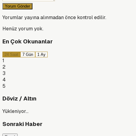
Yorum Gönder
Yorumlar yayına alınmadan önce kontrol edilir.
Henüz yorum yok.
En Çok Okunanlar
24 Saat
7 Gün
1 Ay
1
2
3
4
5
Döviz / Altın
Yükleniyor…
Sonraki Haber