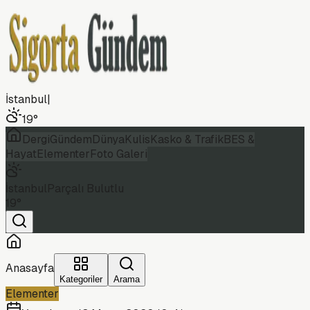
İstanbul
|
19
°
Dergi
Gündem
Dünya
Kulis
Kasko & Trafik
BES &
Hayat
Elementer
Foto Galeri
İstanbul
Parçalı Bulutlu
19
°
Anasayfa
Kategoriler
Arama
Elementer