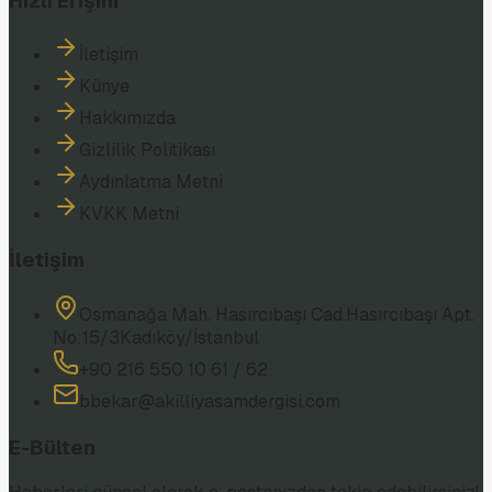
Hızlı Erişim
İletişim
Künye
Hakkımızda
Gizlilik Politikası
Aydınlatma Metni
KVKK Metni
İletişim
Osmanağa Mah. Hasırcıbaşı Cad.
Hasırcıbaşı Apt.
No:15/3
Kadıköy/İstanbul
+90 216 550 10 61 / 62
bbekar@akilliyasamdergisi.com
E-Bülten