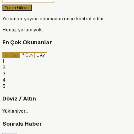
Yorum Gönder
Yorumlar yayına alınmadan önce kontrol edilir.
Henüz yorum yok.
En Çok Okunanlar
24 Saat
7 Gün
1 Ay
1
2
3
4
5
Döviz / Altın
Yükleniyor…
Sonraki Haber