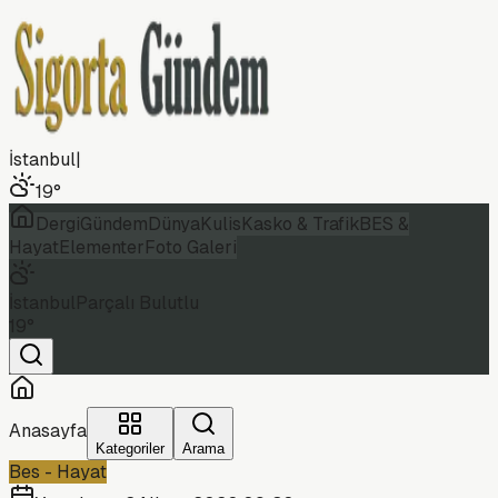
İstanbul
|
19
°
Dergi
Gündem
Dünya
Kulis
Kasko & Trafik
BES &
Hayat
Elementer
Foto Galeri
İstanbul
Parçalı Bulutlu
19
°
Anasayfa
Kategoriler
Arama
Bes - Hayat