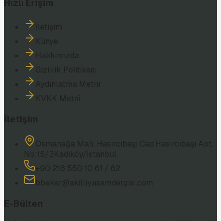
Hızlı Erişim
İletişim
Künye
Hakkımızda
Gizlilik Politikası
Aydınlatma Metni
KVKK Metni
İletişim
Osmanağa Mah. Hasırcıbaşı Cad.
Hasırcıbaşı Apt.
No:15/3
Kadıköy/İstanbul
+90 216 550 10 61 / 62
bbekar@akilliyasamdergisi.com
E-Bülten