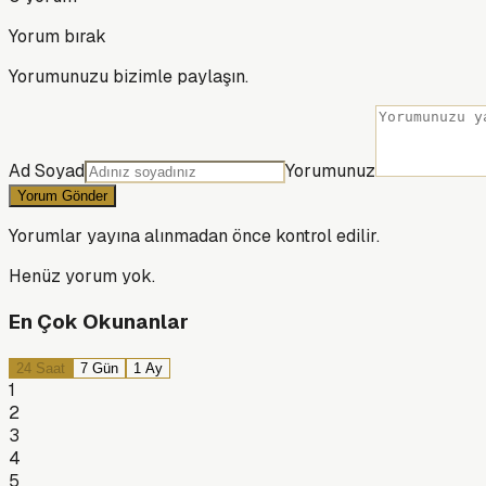
Yorum bırak
Yorumunuzu bizimle paylaşın.
Ad Soyad
Yorumunuz
Yorum Gönder
Yorumlar yayına alınmadan önce kontrol edilir.
Henüz yorum yok.
En Çok Okunanlar
24 Saat
7 Gün
1 Ay
1
2
3
4
5