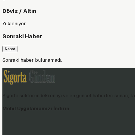
Döviz / Altın
Yükleniyor…
Sonraki Haber
Kapat
Sonraki haber bulunamadı.
Sigorta sektöründeki en iyi ve en güncel haberleri sunan; tar
Mobil Uygulamamızı İndirin