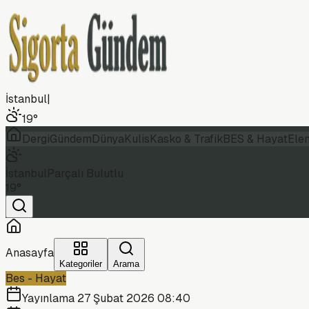
İstanbul
|
19
°
Dergi
Gündem
Dünya
Kulis
Kasko & Trafik
BES & Hayat
Ele
İstanbul
Parçalı Bulutlu
19
°
Anasayfa
Kategoriler
Arama
Bes - Hayat
Yayınlama
27 Şubat 2026 08:40