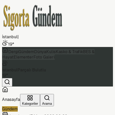
İstanbul
|
19
°
Dergi
Gündem
Dünya
Kulis
Kasko & Trafik
BES &
Hayat
Elementer
Foto Galeri
İstanbul
Parçalı Bulutlu
19
°
Anasayfa
Kategoriler
Arama
Gündem