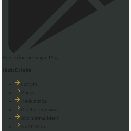
Hemen İndirin
Google Play
Hızlı Erişim
İletişim
Künye
Hakkımızda
Gizlilik Politikası
Aydınlatma Metni
KVKK Metni