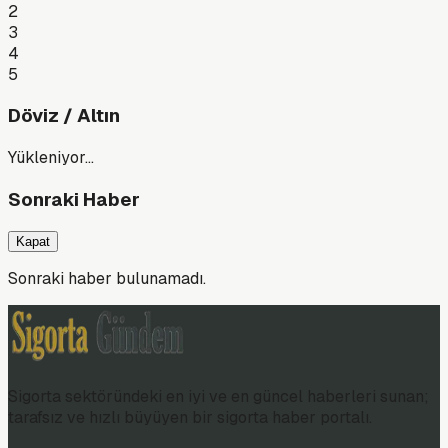
2
3
4
5
Döviz / Altın
Yükleniyor…
Sonraki Haber
Kapat
Sonraki haber bulunamadı.
Sigorta sektöründeki en iyi ve en güncel haberleri sunan;
tarafsız ve hızlı büyüyen bir sigorta haber portalı.