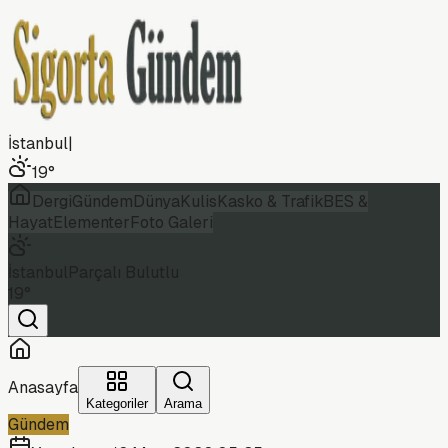
İstanbul
|
19
°
Dergi
Gündem
Dünya
Kulis
Kasko & Trafik
BES &
Hayat
Elementer
Foto Galeri
İstanbul
Parçalı Bulutlu
19
°
Anasayfa
Kategoriler
Arama
Gündem