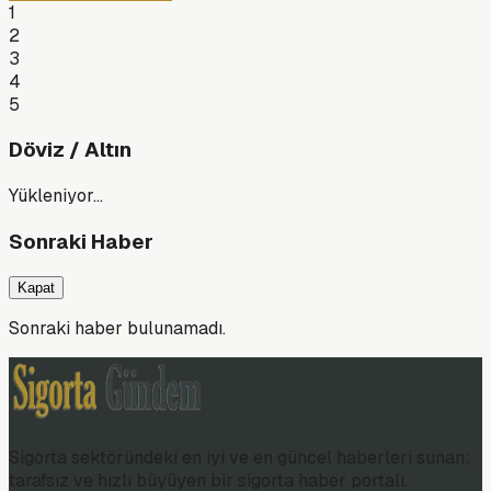
1
2
3
4
5
Döviz / Altın
Yükleniyor…
Sonraki Haber
Kapat
Sonraki haber bulunamadı.
Sigorta sektöründeki en iyi ve en güncel haberleri sunan;
tarafsız ve hızlı büyüyen bir sigorta haber portalı.