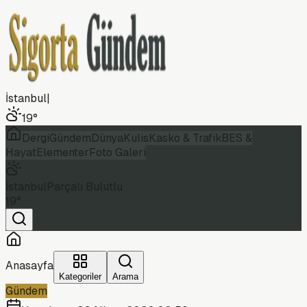
İstanbul
|
19
°
Dergi
Gündem
Dünya
Kulis
Kasko & Trafik
BES &
Hayat
Elementer
Foto Galeri
İstanbul
Parçalı Bulutlu
19
°
Anasayfa
Kategoriler
Arama
Gündem