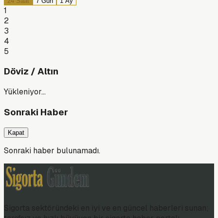
24 Saat
7 Gün
1 Ay
1
2
3
4
5
Döviz / Altın
Yükleniyor…
Sonraki Haber
Kapat
Sonraki haber bulunamadı.
Sigorta sektöründeki en iyi ve en güncel haberleri sunan;