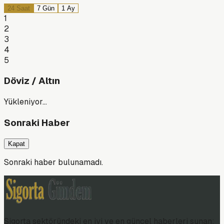
24 Saat
7 Gün
1 Ay
1
2
3
4
5
Döviz / Altın
Yükleniyor…
Sonraki Haber
Kapat
Sonraki haber bulunamadı.
Sigorta sektöründeki en iyi ve en güncel haberleri sunan;