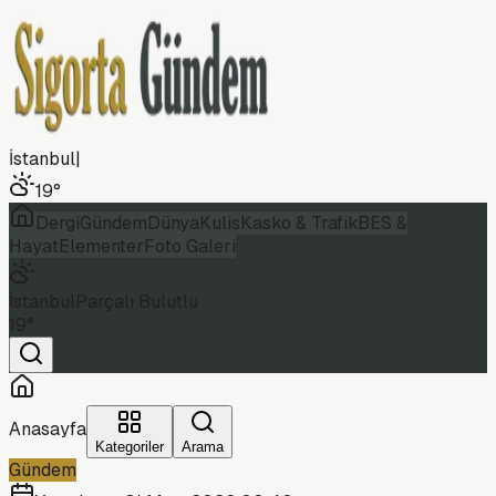
İstanbul
|
19
°
Dergi
Gündem
Dünya
Kulis
Kasko & Trafik
BES &
Hayat
Elementer
Foto Galeri
İstanbul
Parçalı Bulutlu
19
°
Anasayfa
Kategoriler
Arama
Gündem