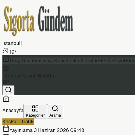
İstanbul
|
19
°
Dergi
Gündem
Dünya
Kulis
Kasko & Trafik
BES & Hayat
Ele
İstanbul
Parçalı Bulutlu
19
°
Anasayfa
Kategoriler
Arama
Kasko - Trafik
Yayınlama
3 Haziran 2026 09:48