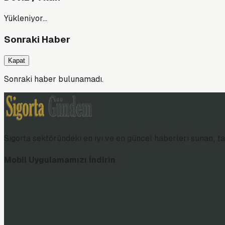
Yükleniyor…
Sonraki Haber
Kapat
Sonraki haber bulunamadı.
Sigorta sektöründeki en iyi ve en güncel haberleri sunan; tar
Mobil Uygulamamızı İndirin