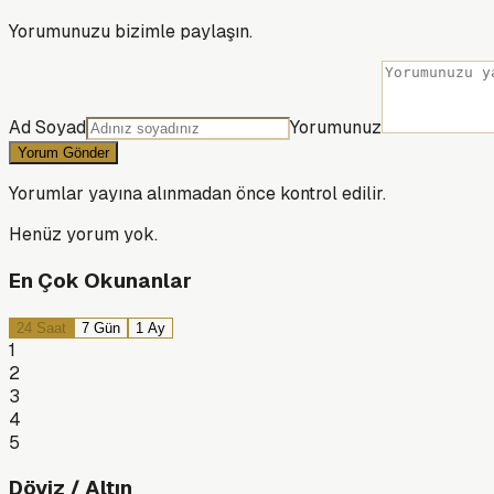
Yorumunuzu bizimle paylaşın.
Ad Soyad
Yorumunuz
Yorum Gönder
Yorumlar yayına alınmadan önce kontrol edilir.
Henüz yorum yok.
En Çok Okunanlar
24 Saat
7 Gün
1 Ay
1
2
3
4
5
Döviz / Altın