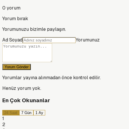
0
yorum
Yorum bırak
Yorumunuzu bizimle paylaşın.
Ad Soyad
Yorumunuz
Yorum Gönder
Yorumlar yayına alınmadan önce kontrol edilir.
Henüz yorum yok.
En Çok Okunanlar
24 Saat
7 Gün
1 Ay
1
2