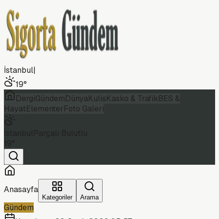
İstanbul
|
19
°
Dergi
Gündem
Dünya
Kulis
Kasko & Trafik
BES &
Hayat
Elementer
Foto Galeri
İstanbul
Parçalı Bulutlu
19
°
Anasayfa
Kategoriler
Arama
Gündem