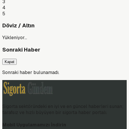
3
4
5
Döviz / Altın
Yükleniyor…
Sonraki Haber
Kapat
Sonraki haber bulunamadı.
Sigorta sektöründeki en iyi ve en güncel haberleri sunan;
tarafsız ve hızlı büyüyen bir sigorta haber portalı.
Mobil Uygulamamızı İndirin