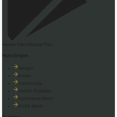
Hemen İndirin
Google Play
Hızlı Erişim
İletişim
Künye
Hakkımızda
Gizlilik Politikası
Aydınlatma Metni
KVKK Metni