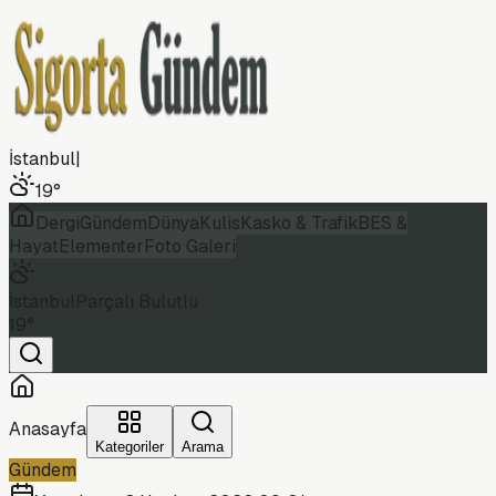
İstanbul
|
19
°
Dergi
Gündem
Dünya
Kulis
Kasko & Trafik
BES &
Hayat
Elementer
Foto Galeri
İstanbul
Parçalı Bulutlu
19
°
Anasayfa
Kategoriler
Arama
Gündem