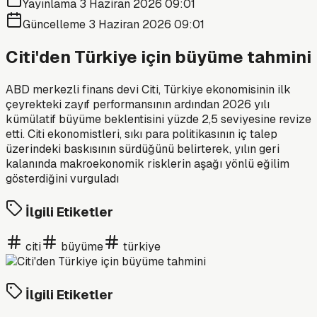
Yayınlama
3 Haziran 2026 09:01
Güncelleme
3 Haziran 2026 09:01
Citi'den Türkiye için büyüme tahmini
ABD merkezli finans devi Citi, Türkiye ekonomisinin ilk
çeyrekteki zayıf performansının ardından 2026 yılı
kümülatif büyüme beklentisini yüzde 2,5 seviyesine revize
etti. Citi ekonomistleri, sıkı para politikasının iç talep
üzerindeki baskısının sürdüğünü belirterek, yılın geri
kalanında makroekonomik risklerin aşağı yönlü eğilim
gösterdiğini vurguladı
İlgili Etiketler
citi
büyüme
türkiye
İlgili Etiketler