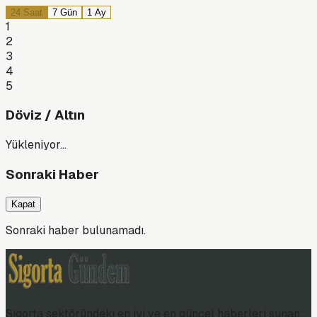
24 Saat
7 Gün
1 Ay
1
2
3
4
5
Döviz / Altın
Yükleniyor…
Sonraki Haber
Kapat
Sonraki haber bulunamadı.
Sigorta sektöründeki en iyi ve en güncel haberleri sunan;