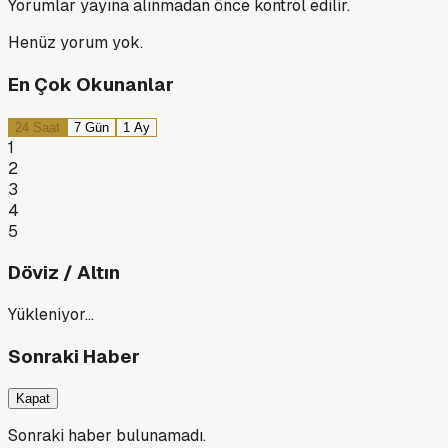
Yorumlar yayına alınmadan önce kontrol edilir.
Henüz yorum yok.
En Çok Okunanlar
24 Saat
7 Gün
1 Ay
1
2
3
4
5
Döviz / Altın
Yükleniyor…
Sonraki Haber
Kapat
Sonraki haber bulunamadı.