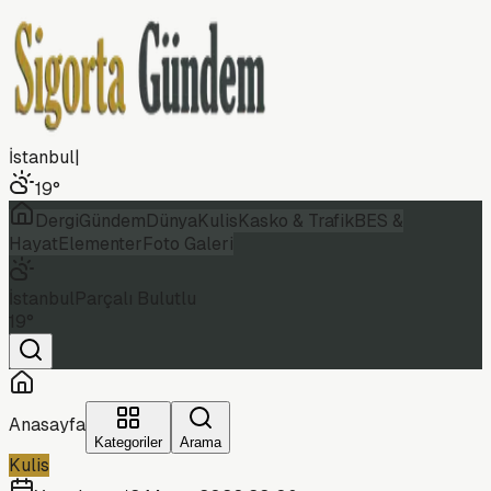
İstanbul
|
19
°
Dergi
Gündem
Dünya
Kulis
Kasko & Trafik
BES &
Hayat
Elementer
Foto Galeri
İstanbul
Parçalı Bulutlu
19
°
Anasayfa
Kategoriler
Arama
Kulis