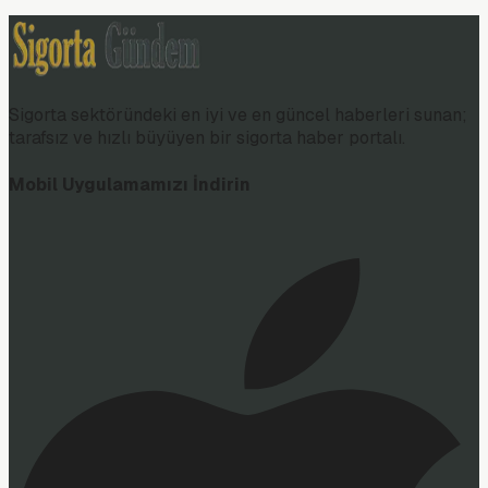
Sigorta sektöründeki en iyi ve en güncel haberleri sunan;
tarafsız ve hızlı büyüyen bir sigorta haber portalı.
Mobil Uygulamamızı İndirin