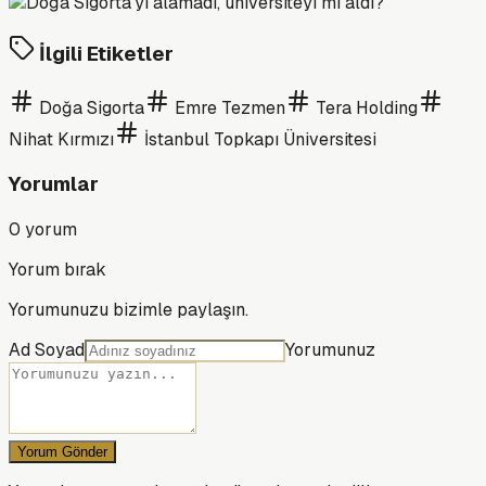
İlgili Etiketler
Doğa Sigorta
Emre Tezmen
Tera Holding
Nihat Kırmızı
İstanbul Topkapı Üniversitesi
Yorumlar
0
yorum
Yorum bırak
Yorumunuzu bizimle paylaşın.
Ad Soyad
Yorumunuz
Yorum Gönder