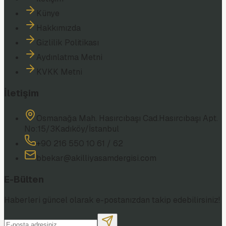
Künye
Hakkımızda
Gizlilik Politikası
Aydınlatma Metni
KVKK Metni
İletişim
Osmanağa Mah. Hasırcıbaşı Cad.
Hasırcıbaşı Apt.
No:15/3
Kadıköy/İstanbul
+90 216 550 10 61 / 62
bbekar@akilliyasamdergisi.com
E-Bülten
Haberleri güncel olarak e-postanızdan takip edebilirsiniz!