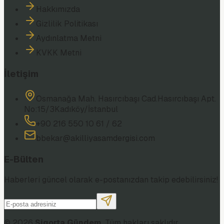
Hakkımızda
Gizlilik Politikası
Aydınlatma Metni
KVKK Metni
İletişim
Osmanağa Mah. Hasırcıbaşı Cad.
Hasırcıbaşı Apt.
No:15/3
Kadıköy/İstanbul
+90 216 550 10 61 / 62
bbekar@akilliyasamdergisi.com
E-Bülten
Haberleri güncel olarak e-postanızdan takip edebilirsiniz!
©
2026
Sigorta Gündem
. Tüm hakları saklıdır.