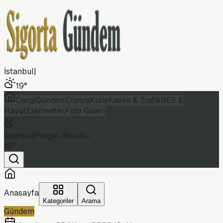
İstanbul
|
19
°
Dergi
Gündem
Dünya
Kulis
Kasko & Trafik
BES &
Hayat
Elementer
Foto Galeri
İstanbul
Parçalı Bulutlu
19
°
Anasayfa
Kategoriler
Arama
Gündem