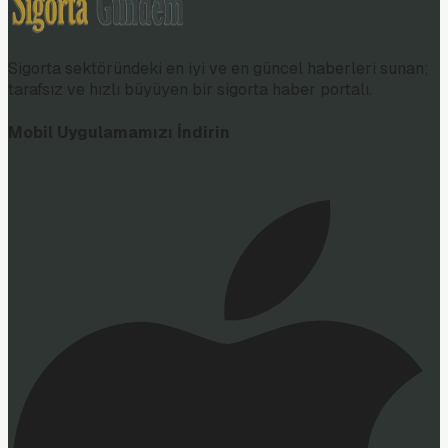
Sigorta sektöründeki en iyi ve en güncel haberleri sunan;
tarafsız ve hızlı büyüyen bir sigorta haber portalı.
Mobil Uygulamamızı İndirin