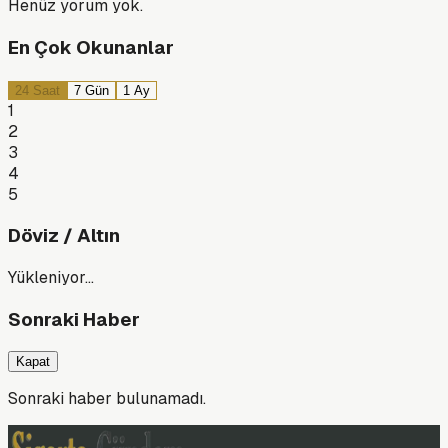
Henüz yorum yok.
En Çok Okunanlar
24 Saat
7 Gün
1 Ay
1
2
3
4
5
Döviz / Altın
Yükleniyor…
Sonraki Haber
Kapat
Sonraki haber bulunamadı.