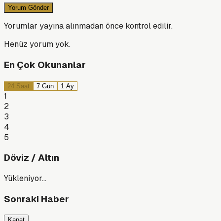
Yorum Gönder
Yorumlar yayına alınmadan önce kontrol edilir.
Henüz yorum yok.
En Çok Okunanlar
24 Saat
7 Gün
1 Ay
1
2
3
4
5
Döviz / Altın
Yükleniyor…
Sonraki Haber
Kapat