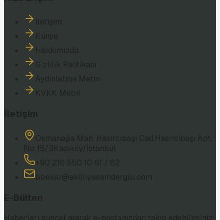
İletişim
Künye
Hakkımızda
Gizlilik Politikası
Aydınlatma Metni
KVKK Metni
İletişim
Osmanağa Mah. Hasırcıbaşı Cad.
Hasırcıbaşı Apt.
No:15/3
Kadıköy/İstanbul
+90 216 550 10 61 / 62
bbekar@akilliyasamdergisi.com
E-Bülten
Haberleri güncel olarak e-postanızdan takip edebilirsiniz!