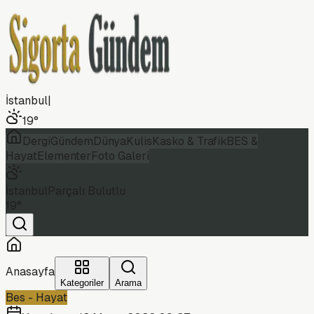
İstanbul
|
19
°
Dergi
Gündem
Dünya
Kulis
Kasko & Trafik
BES &
Hayat
Elementer
Foto Galeri
İstanbul
Parçalı Bulutlu
19
°
Anasayfa
Kategoriler
Arama
Bes - Hayat