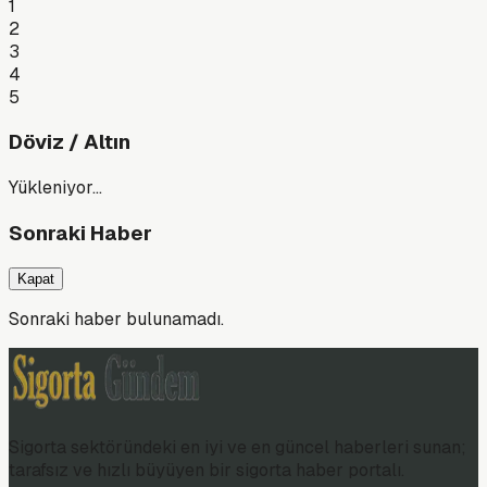
1
2
3
4
5
Döviz / Altın
Yükleniyor…
Sonraki Haber
Kapat
Sonraki haber bulunamadı.
Sigorta sektöründeki en iyi ve en güncel haberleri sunan;
tarafsız ve hızlı büyüyen bir sigorta haber portalı.