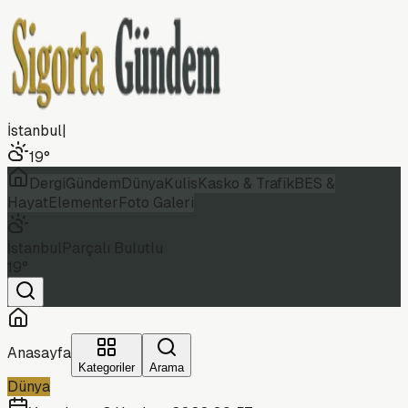
İstanbul
|
19
°
Dergi
Gündem
Dünya
Kulis
Kasko & Trafik
BES &
Hayat
Elementer
Foto Galeri
İstanbul
Parçalı Bulutlu
19
°
Anasayfa
Kategoriler
Arama
Dünya