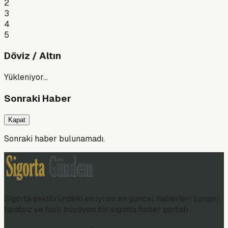
2
3
4
5
Döviz / Altın
Yükleniyor…
Sonraki Haber
Kapat
Sonraki haber bulunamadı.
Sigorta sektöründeki en iyi ve en güncel haberleri sunan;
tarafsız ve hızlı büyüyen bir sigorta haber portalı.