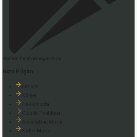
Hemen İndirin
Google Play
Hızlı Erişim
İletişim
Künye
Hakkımızda
Gizlilik Politikası
Aydınlatma Metni
KVKK Metni