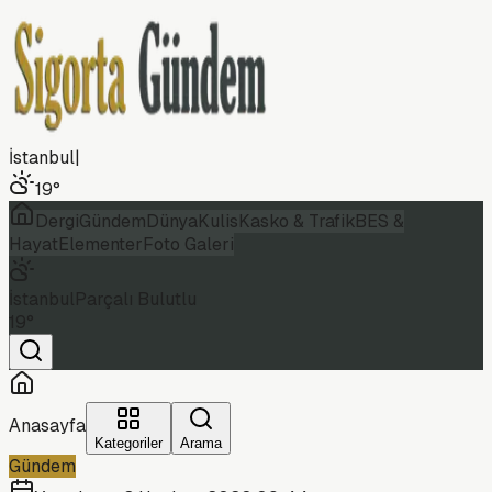
İstanbul
|
19
°
Dergi
Gündem
Dünya
Kulis
Kasko & Trafik
BES &
Hayat
Elementer
Foto Galeri
İstanbul
Parçalı Bulutlu
19
°
Anasayfa
Kategoriler
Arama
Gündem