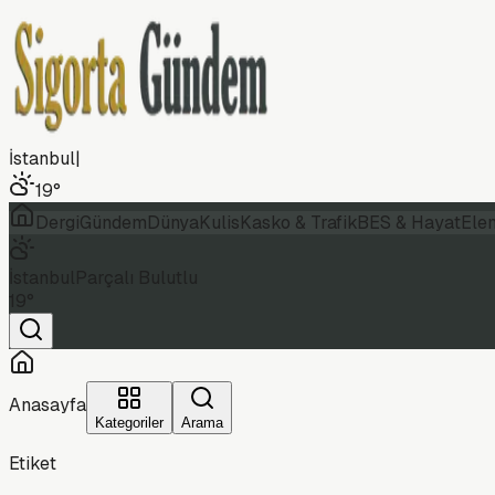
İstanbul
|
19
°
Dergi
Gündem
Dünya
Kulis
Kasko & Trafik
BES & Hayat
Ele
İstanbul
Parçalı Bulutlu
19
°
Anasayfa
Kategoriler
Arama
Etiket