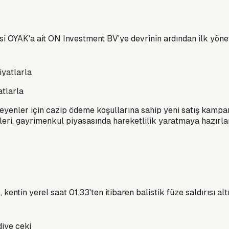
i OYAK'a ait ON Investment BV'ye devrinin ardından ilk yöneti
atlarla
teyenler için cazip ödeme koşullarına sahip yeni satış kampan
leri, gayrimenkul piyasasında hareketlilik yaratmaya hazırla
kentin yerel saat 01.33'ten itibaren balistik füze saldırısı alt