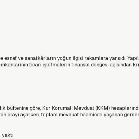
 esnaf ve sanatkârların yoğun ilgisi rakamlara yansıdı. Yapı
i imkanlarının ticari işletmelerin finansal dengesi açısından kr
 bültenine göre, Kur Korumalı Mevduat (KKM) hesaplarındaki
yon lirayı aşarken, toplam mevduat hacminde yaşanan gerilem