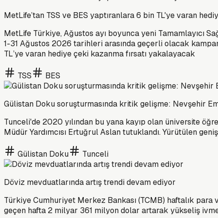
MetLife’tan TSS ve BES yaptıranlara 6 bin TL'ye varan hedi
MetLife Türkiye, Ağustos ayı boyunca yeni Tamamlayıcı Sağl
1-31 Ağustos 2026 tarihleri arasında geçerli olacak kampany
TL’ye varan hediye çeki kazanma fırsatı yakalayacak
TSS
BES
Gülistan Doku soruşturmasında kritik gelişme: Nevşehir Em
Tunceli'de 2020 yılından bu yana kayıp olan üniversite ö
Müdür Yardımcısı Ertuğrul Aslan tutuklandı. Yürütülen geniş
Gülistan Doku
Tunceli
Döviz mevduatlarında artış trendi devam ediyor
Türkiye Cumhuriyet Merkez Bankası (TCMB) haftalık para ve ba
geçen hafta 2 milyar 361 milyon dolar artarak yükseliş ivm