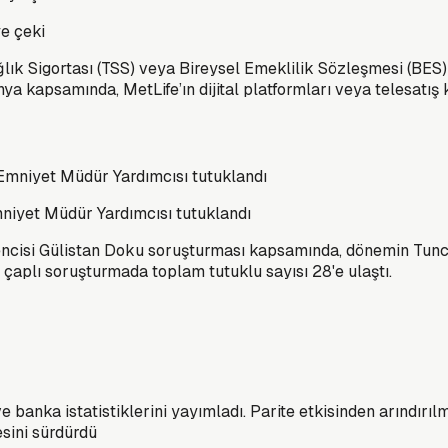
ye çeki
ık Sigortası (TSS) veya Bireysel Emeklilik Sözleşmesi (BES) 
a kapsamında, MetLife’ın dijital platformları veya telesatış 
niyet Müdür Yardımcısı tutuklandı
ğrencisi Gülistan Doku soruşturması kapsamında, dönemin Tu
 çaplı soruşturmada toplam tutuklu sayısı 28'e ulaştı.
nka istatistiklerini yayımladı. Parite etkisinden arındırılmı
esini sürdürdü