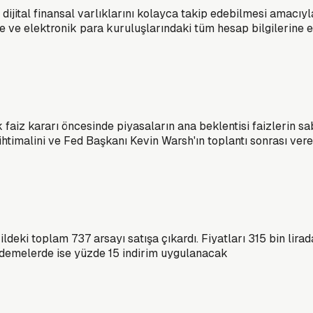
jital finansal varlıklarını kolayca takip edebilmesi amacıyl
e ve elektronik para kuruluşlarındaki tüm hesap bilgilerine 
faiz kararı öncesinde piyasaların ana beklentisi faizlerin s
ı ihtimalini ve Fed Başkanı Kevin Warsh'ın toplantı sonrası ver
ildeki toplam 737 arsayı satışa çıkardı. Fiyatları 315 bin lir
ödemelerde ise yüzde 15 indirim uygulanacak