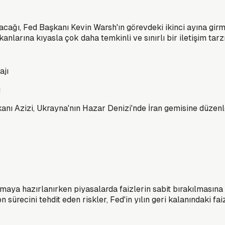
cağı, Fed Başkanı Kevin Warsh'ın görevdeki ikinci ayına girme
nlarına kıyasla çok daha temkinli ve sınırlı bir iletişim tar
ı
nı Azizi, Ukrayna'nın Hazar Denizi'nde İran gemisine düzenledi
aya hazırlanırken piyasalarda faizlerin sabit bırakılmasına
 sürecini tehdit eden riskler, Fed'in yılın geri kalanındaki faiz