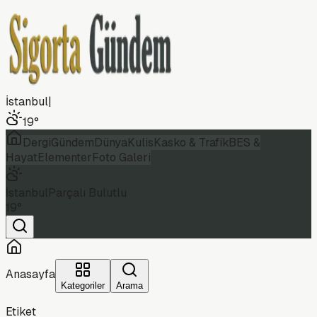
İstanbul
|
19
°
Dergi
Gündem
Dünya
Kulis
Kasko & Trafik
BES &
Hayat
Elementer
Foto Galeri
İstanbul
Parçalı Bulutlu
19
°
Anasayfa
Kategoriler
Arama
Etiket