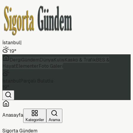
İstanbul
|
19
°
Dergi
Gündem
Dünya
Kulis
Kasko & Trafik
BES &
Hayat
Elementer
Foto Galeri
İstanbul
Parçalı Bulutlu
19
°
Anasayfa
Kategoriler
Arama
Sigorta Gündem