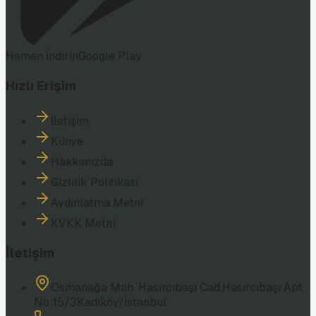
Hemen İndirin
Google Play
Hızlı Erişim
İletişim
Künye
Hakkımızda
Gizlilik Politikası
Aydınlatma Metni
KVKK Metni
İletişim
Osmanağa Mah. Hasırcıbaşı Cad.
Hasırcıbaşı Apt.
No:15/3
Kadıköy/İstanbul