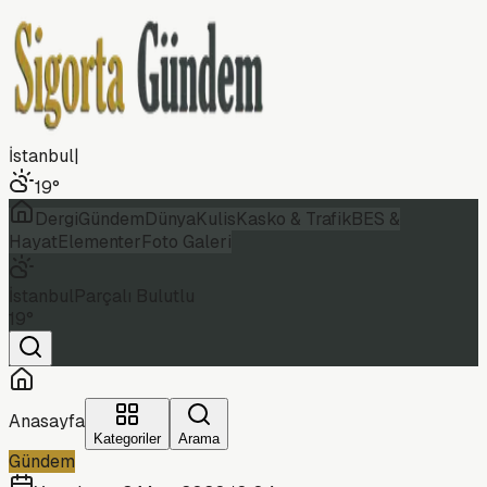
İstanbul
|
19
°
Dergi
Gündem
Dünya
Kulis
Kasko & Trafik
BES &
Hayat
Elementer
Foto Galeri
İstanbul
Parçalı Bulutlu
19
°
Anasayfa
Kategoriler
Arama
Gündem