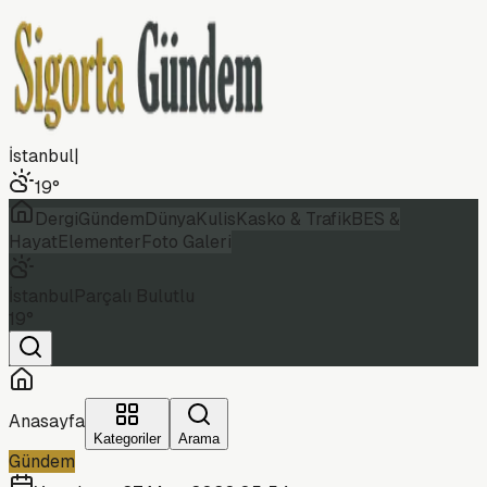
İstanbul
|
19
°
Dergi
Gündem
Dünya
Kulis
Kasko & Trafik
BES &
Hayat
Elementer
Foto Galeri
İstanbul
Parçalı Bulutlu
19
°
Anasayfa
Kategoriler
Arama
Gündem