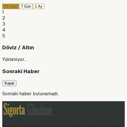
24 Saat
7 Gün
1 Ay
1
2
3
4
5
Döviz / Altın
Yükleniyor…
Sonraki Haber
Kapat
Sonraki haber bulunamadı.