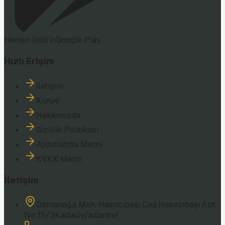
Hemen İndirin
Google Play
Hızlı Erişim
İletişim
Künye
Hakkımızda
Gizlilik Politikası
Aydınlatma Metni
KVKK Metni
İletişim
Osmanağa Mah. Hasırcıbaşı Cad.
Hasırcıbaşı Apt.
No:15/3
Kadıköy/İstanbul