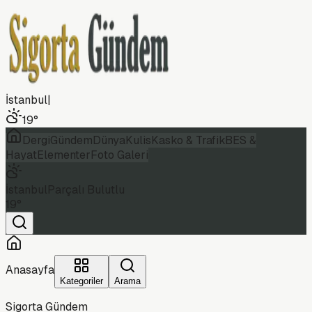
İstanbul
|
19
°
Dergi
Gündem
Dünya
Kulis
Kasko & Trafik
BES &
Hayat
Elementer
Foto Galeri
İstanbul
Parçalı Bulutlu
19
°
Anasayfa
Kategoriler
Arama
Sigorta Gündem