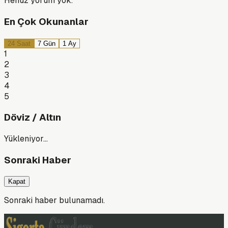
Henüz yorum yok.
En Çok Okunanlar
24 Saat
7 Gün
1 Ay
1
2
3
4
5
Döviz / Altın
Yükleniyor…
Sonraki Haber
Kapat
Sonraki haber bulunamadı.