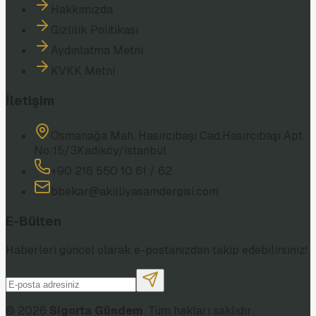
Hakkımızda
Gizlilik Politikası
Aydınlatma Metni
KVKK Metni
İletişim
Osmanağa Mah. Hasırcıbaşı Cad.
Hasırcıbaşı Apt.
No:15/3
Kadıköy/İstanbul
+90 216 550 10 61 / 62
bbekar@akilliyasamdergisi.com
E-Bülten
Haberleri güncel olarak e-postanızdan takip edebilirsiniz!
©
2026
Sigorta Gündem
. Tüm hakları saklıdır.