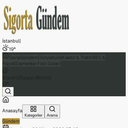
İstanbul
|
19
°
Dergi
Gündem
Dünya
Kulis
Kasko & Trafik
BES &
Hayat
Elementer
Foto Galeri
İstanbul
Parçalı Bulutlu
19
°
Anasayfa
Kategoriler
Arama
Gündem