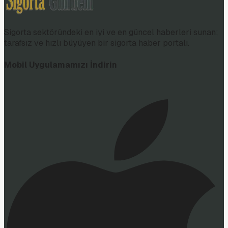
Sigorta sektöründeki en iyi ve en güncel haberleri sunan;
tarafsız ve hızlı büyüyen bir sigorta haber portalı.
Mobil Uygulamamızı İndirin