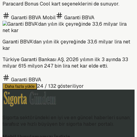
Paracard Bonus Cool kart seçeneklerini de sunuyor.
Garanti BBVA Mobil
Garanti BBVA
Garanti BBVA'dan yılın ilk çeyreğinde 33,6 milyar lira net
kar
Türkiye Garanti Bankası AŞ, 2026 yılının ilk 3 ayında 33
milyar 615 milyon 247 bin lira net kar elde etti.
Garanti BBVA
24
/
132
gösteriliyor
Daha fazla yükle
Sigorta sektöründeki en iyi ve en güncel haberleri sunan;
tarafsız ve hızlı büyüyen bir sigorta haber portalı.
Mobil Uygulamamızı İndirin