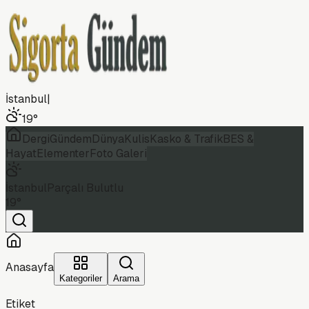
İstanbul
|
19
°
Dergi
Gündem
Dünya
Kulis
Kasko & Trafik
BES &
Hayat
Elementer
Foto Galeri
İstanbul
Parçalı Bulutlu
19
°
Anasayfa
Kategoriler
Arama
Etiket