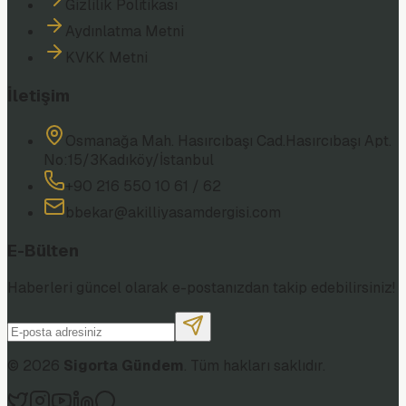
Gizlilik Politikası
Aydınlatma Metni
KVKK Metni
İletişim
Osmanağa Mah. Hasırcıbaşı Cad.
Hasırcıbaşı Apt.
No:15/3
Kadıköy/İstanbul
+90 216 550 10 61 / 62
bbekar@akilliyasamdergisi.com
E-Bülten
Haberleri güncel olarak e-postanızdan takip edebilirsiniz!
©
2026
Sigorta Gündem
. Tüm hakları saklıdır.