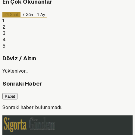
En Çok Okunanlar
24 Saat
7 Gün
1 Ay
1
2
3
4
5
Döviz / Altın
Yükleniyor…
Sonraki Haber
Kapat
Sonraki haber bulunamadı.