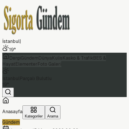
İstanbul
|
19
°
Dergi
Gündem
Dünya
Kulis
Kasko & Trafik
BES &
Hayat
Elementer
Foto Galeri
İstanbul
Parçalı Bulutlu
19
°
Anasayfa
Kategoriler
Arama
Gündem