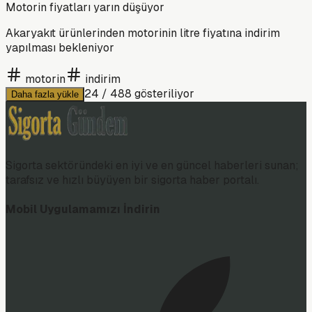
Motorin fiyatları yarın düşüyor
Akaryakıt ürünlerinden motorinin litre fiyatına indirim
yapılması bekleniyor
motorin
indirim
24
/
488
gösteriliyor
Daha fazla yükle
Sigorta sektöründeki en iyi ve en güncel haberleri sunan;
tarafsız ve hızlı büyüyen bir sigorta haber portalı.
Mobil Uygulamamızı İndirin