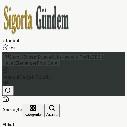
İstanbul
|
19
°
Dergi
Gündem
Dünya
Kulis
Kasko & Trafik
BES &
Hayat
Elementer
Foto Galeri
İstanbul
Parçalı Bulutlu
19
°
Anasayfa
Kategoriler
Arama
Etiket