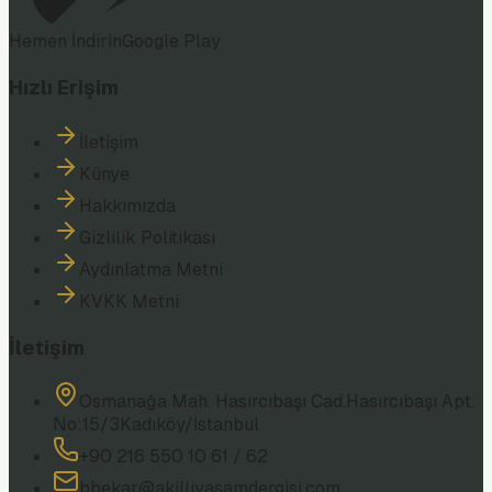
Hemen İndirin
Google Play
Hızlı Erişim
İletişim
Künye
Hakkımızda
Gizlilik Politikası
Aydınlatma Metni
KVKK Metni
İletişim
Osmanağa Mah. Hasırcıbaşı Cad.
Hasırcıbaşı Apt.
No:15/3
Kadıköy/İstanbul
+90 216 550 10 61 / 62
bbekar@akilliyasamdergisi.com