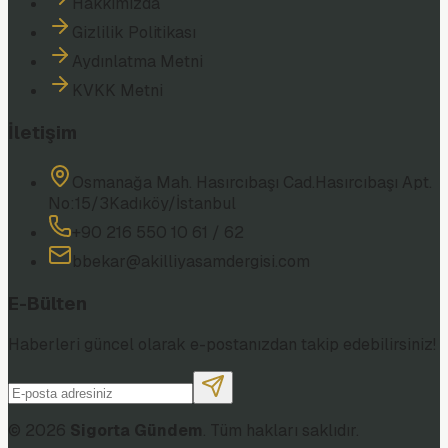
Hakkımızda
Gizlilik Politikası
Aydınlatma Metni
KVKK Metni
İletişim
Osmanağa Mah. Hasırcıbaşı Cad.
Hasırcıbaşı Apt.
No:15/3
Kadıköy/İstanbul
+90 216 550 10 61 / 62
bbekar@akilliyasamdergisi.com
E-Bülten
Haberleri güncel olarak e-postanızdan takip edebilirsiniz!
©
2026
Sigorta Gündem
. Tüm hakları saklıdır.