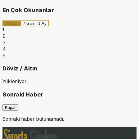
En Çok Okunanlar
24 Saat
7 Gün
1 Ay
1
2
3
4
5
Döviz / Altın
Yükleniyor…
Sonraki Haber
Kapat
Sonraki haber bulunamadı.