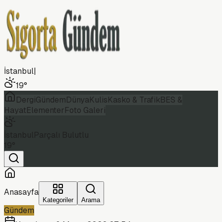
İstanbul
|
19
°
Dergi
Gündem
Dünya
Kulis
Kasko & Trafik
BES &
Hayat
Elementer
Foto Galeri
İstanbul
Parçalı Bulutlu
19
°
Anasayfa
Kategoriler
Arama
Gündem