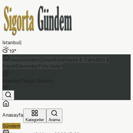
İstanbul
|
19
°
Dergi
Gündem
Dünya
Kulis
Kasko & Trafik
BES &
Hayat
Elementer
Foto Galeri
İstanbul
Parçalı Bulutlu
19
°
Anasayfa
Kategoriler
Arama
Gündem