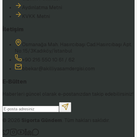
Aydınlatma Metni
KVKK Metni
İletişim
Osmanağa Mah. Hasırcıbaşı Cad.
Hasırcıbaşı Apt.
No:15/3
Kadıköy/İstanbul
+90 216 550 10 61 / 62
bbekar@akilliyasamdergisi.com
E-Bülten
Haberleri güncel olarak e-postanızdan takip edebilirsiniz!
©
2026
Sigorta Gündem
. Tüm hakları saklıdır.