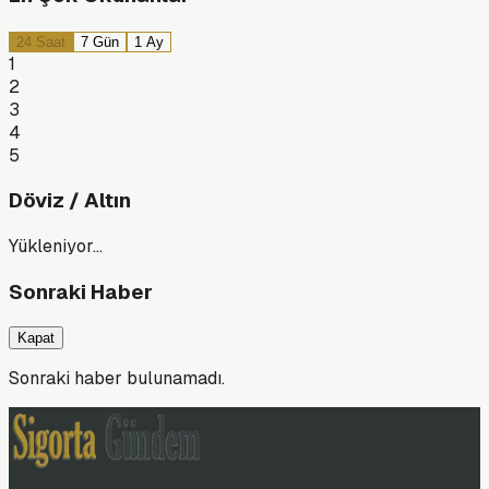
24 Saat
7 Gün
1 Ay
1
2
3
4
5
Döviz / Altın
Yükleniyor…
Sonraki Haber
Kapat
Sonraki haber bulunamadı.