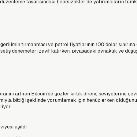
k düzenleme tasarısındaki belirsizlikler de yatırımcıların te
gerilimin tırmanması ve petrol fiyatlarının 100 dolar sınırına
seliş denemeleri zayıf kalırken, piyasadaki oynaklık ve düşü
anını artıran Bitcoin’de gözler kritik direnç seviyelerine çev
ıyla bittiği şeklinde yorumlamak için henüz erken olduğunu v
iliyor