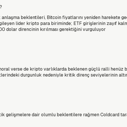
?
anlaşma beklentileri, Bitcoin fiyatlarını yeniden harekete ge
rgileyen lider kripto para biriminde; ETF girişlerinin zayıf ka
 300 dolar direncinin kırılması gerektiğini vurguluyor
ral verse de kripto varlıklarda beklenen güçlü ralli henüz b
erindeki durgunluk nedeniyle kritik direnç seviyelerinin altı
tik gelişmelere dair olumlu beklentilere rağmen Coldcard tar