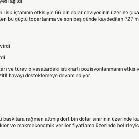
yesi aşıldı
n risk iştahının etkisiyle 66 bin dolar seviyesinin üzerine çı
elen bu güçlü toparlanma ve son beş günde kaydedilen 727 mily
rdi
ları ve türev piyasalardaki istikrarlı pozisyonlanmanın etkisi
pozitif havayı desteklemeye devam ediyor
 baskılara rağmen altmış dört bin dolar sınırının üzerinde ka
iskler ve makroekonomik veriler fiyatlama üzerinde belirleyici r