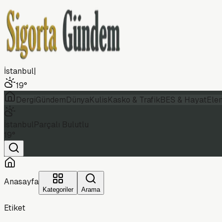
İstanbul
|
19
°
Dergi
Gündem
Dünya
Kulis
Kasko & Trafik
BES & Hayat
Ele
İstanbul
Parçalı Bulutlu
19
°
Anasayfa
Kategoriler
Arama
Etiket