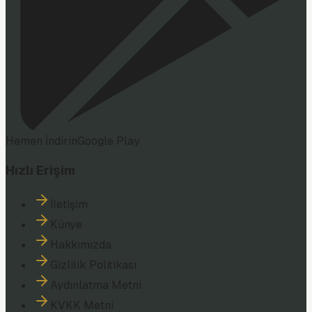
Hemen İndirin
Google Play
Hızlı Erişim
İletişim
Künye
Hakkımızda
Gizlilik Politikası
Aydınlatma Metni
KVKK Metni