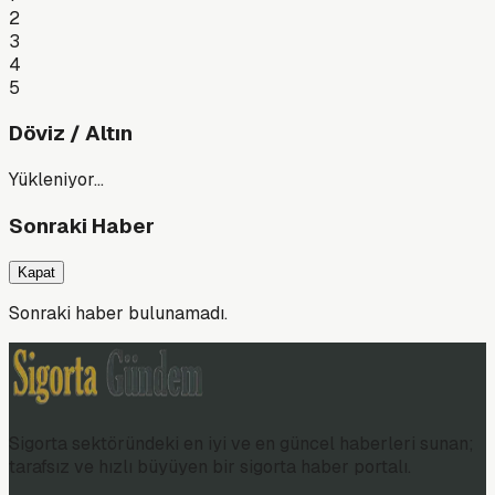
2
3
4
5
Döviz / Altın
Yükleniyor…
Sonraki Haber
Kapat
Sonraki haber bulunamadı.
Sigorta sektöründeki en iyi ve en güncel haberleri sunan;
tarafsız ve hızlı büyüyen bir sigorta haber portalı.