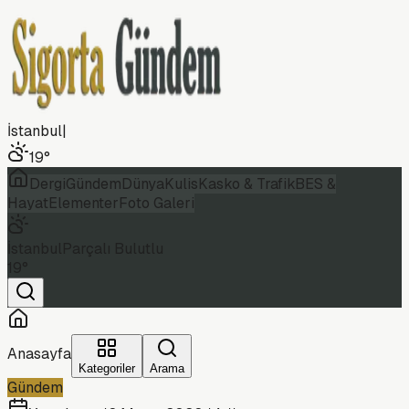
İstanbul
|
19
°
Dergi
Gündem
Dünya
Kulis
Kasko & Trafik
BES &
Hayat
Elementer
Foto Galeri
İstanbul
Parçalı Bulutlu
19
°
Anasayfa
Kategoriler
Arama
Gündem