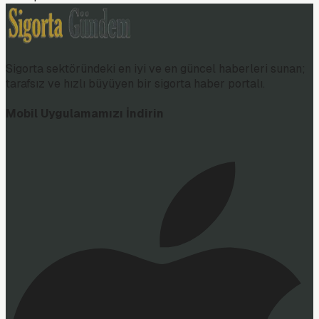
Sigorta sektöründeki en iyi ve en güncel haberleri sunan;
tarafsız ve hızlı büyüyen bir sigorta haber portalı.
Mobil Uygulamamızı İndirin