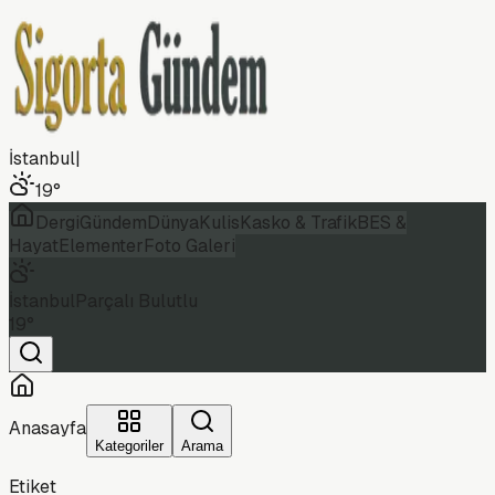
İstanbul
|
19
°
Dergi
Gündem
Dünya
Kulis
Kasko & Trafik
BES &
Hayat
Elementer
Foto Galeri
İstanbul
Parçalı Bulutlu
19
°
Anasayfa
Kategoriler
Arama
Etiket