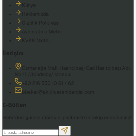
Künye
Hakkımızda
Gizlilik Politikası
Aydınlatma Metni
KVKK Metni
İletişim
Osmanağa Mah. Hasırcıbaşı Cad.
Hasırcıbaşı Apt.
No:15/3
Kadıköy/İstanbul
+90 216 550 10 61 / 62
bbekar@akilliyasamdergisi.com
E-Bülten
Haberleri güncel olarak e-postanızdan takip edebilirsiniz!