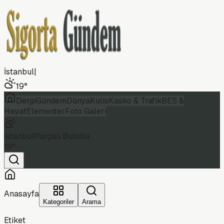
İstanbul
|
19
°
Dergi
Gündem
Dünya
Kulis
Kasko & Trafik
BES &
Hayat
Elementer
Foto Galeri
İstanbul
Parçalı Bulutlu
19
°
Anasayfa
Kategoriler
Arama
Etiket