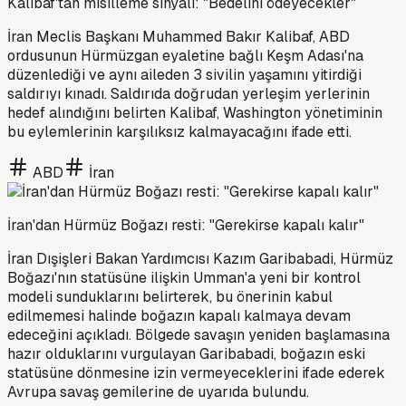
Kalibaf'tan misilleme sinyali: "Bedelini ödeyecekler"
İran Meclis Başkanı Muhammed Bakır Kalibaf, ABD
ordusunun Hürmüzgan eyaletine bağlı Keşm Adası'na
düzenlediği ve aynı aileden 3 sivilin yaşamını yitirdiği
saldırıyı kınadı. Saldırıda doğrudan yerleşim yerlerinin
hedef alındığını belirten Kalibaf, Washington yönetiminin
bu eylemlerinin karşılıksız kalmayacağını ifade etti.
ABD
İran
İran'dan Hürmüz Boğazı resti: "Gerekirse kapalı kalır"
İran Dışişleri Bakan Yardımcısı Kazım Garibabadi, Hürmüz
Boğazı'nın statüsüne ilişkin Umman'a yeni bir kontrol
modeli sunduklarını belirterek, bu önerinin kabul
edilmemesi halinde boğazın kapalı kalmaya devam
edeceğini açıkladı. Bölgede savaşın yeniden başlamasına
hazır olduklarını vurgulayan Garibabadi, boğazın eski
statüsüne dönmesine izin vermeyeceklerini ifade ederek
Avrupa savaş gemilerine de uyarıda bulundu.