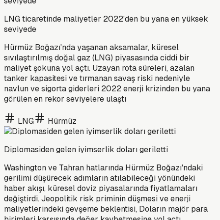
LNG ticaretinde maliyetler 2022'den bu yana en yüksek
seviyede
Hürmüz Boğazı'nda yaşanan aksamalar, küresel
sıvılaştırılmış doğal gaz (LNG) piyasasında ciddi bir
maliyet şokuna yol açtı. Uzayan rota süreleri, azalan
tanker kapasitesi ve tırmanan savaş riski nedeniyle
navlun ve sigorta giderleri 2022 enerji krizinden bu yana
görülen en rekor seviyelere ulaştı
LNG
Hürmüz
Diplomasiden gelen iyimserlik doları geriletti
Washington ve Tahran hatlarında Hürmüz Boğazı'ndaki
gerilimi düşürecek adımların atılabileceği yönündeki
haber akışı, küresel doviz piyasalarında fiyatlamaları
değiştirdi. Jeopolitik risk priminin düşmesi ve enerji
maliyetlerindeki gevşeme beklentisi, Doların majör para
birimleri karşısında değer kaybetmesine yol açtı