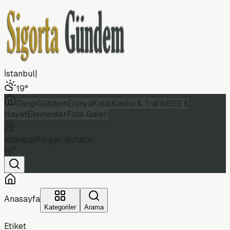
İstanbul
|
19
°
Dergi
Gündem
Dünya
Kulis
Kasko & Trafik
BES &
Hayat
Elementer
Foto Galeri
İstanbul
Parçalı Bulutlu
19
°
Anasayfa
Kategoriler
Arama
Etiket