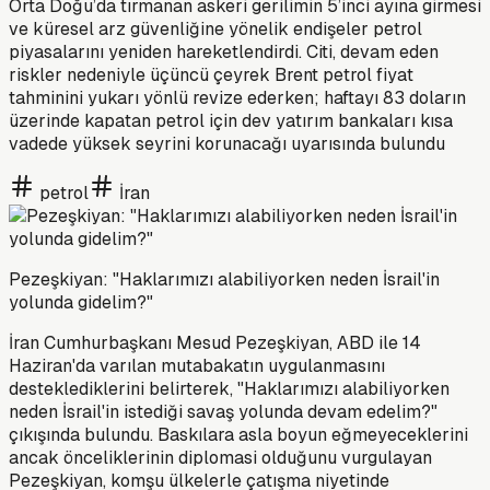
Orta Doğu’da tırmanan askeri gerilimin 5’inci ayına girmesi
ve küresel arz güvenliğine yönelik endişeler petrol
piyasalarını yeniden hareketlendirdi. Citi, devam eden
riskler nedeniyle üçüncü çeyrek Brent petrol fiyat
tahminini yukarı yönlü revize ederken; haftayı 83 doların
üzerinde kapatan petrol için dev yatırım bankaları kısa
vadede yüksek seyrini korunacağı uyarısında bulundu
petrol
İran
Pezeşkiyan: "Haklarımızı alabiliyorken neden İsrail'in
yolunda gidelim?"
İran Cumhurbaşkanı Mesud Pezeşkiyan, ABD ile 14
Haziran'da varılan mutabakatın uygulanmasını
desteklediklerini belirterek, "Haklarımızı alabiliyorken
neden İsrail'in istediği savaş yolunda devam edelim?"
çıkışında bulundu. Baskılara asla boyun eğmeyeceklerini
ancak önceliklerinin diplomasi olduğunu vurgulayan
Pezeşkiyan, komşu ülkelerle çatışma niyetinde