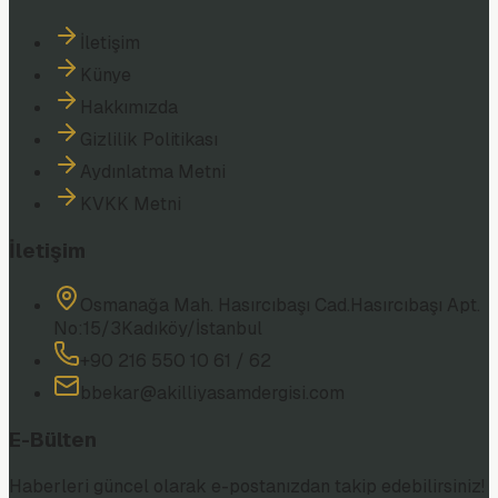
İletişim
Künye
Hakkımızda
Gizlilik Politikası
Aydınlatma Metni
KVKK Metni
İletişim
Osmanağa Mah. Hasırcıbaşı Cad.
Hasırcıbaşı Apt.
No:15/3
Kadıköy/İstanbul
+90 216 550 10 61 / 62
bbekar@akilliyasamdergisi.com
E-Bülten
Haberleri güncel olarak e-postanızdan takip edebilirsiniz!