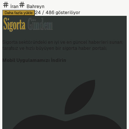
İran
Bahreyn
24
/
486
gösteriliyor
Daha fazla yükle
Sigorta sektöründeki en iyi ve en güncel haberleri sunan;
tarafsız ve hızlı büyüyen bir sigorta haber portalı.
Mobil Uygulamamızı İndirin