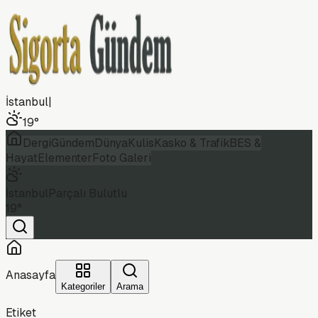
İstanbul
|
19
°
Dergi
Gündem
Dünya
Kulis
Kasko & Trafik
BES &
Hayat
Elementer
Foto Galeri
İstanbul
Parçalı Bulutlu
19
°
Anasayfa
Kategoriler
Arama
Etiket