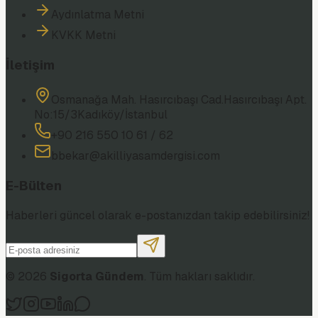
Aydınlatma Metni
KVKK Metni
İletişim
Osmanağa Mah. Hasırcıbaşı Cad.
Hasırcıbaşı Apt.
No:15/3
Kadıköy/İstanbul
+90 216 550 10 61 / 62
bbekar@akilliyasamdergisi.com
E-Bülten
Haberleri güncel olarak e-postanızdan takip edebilirsiniz!
©
2026
Sigorta Gündem
. Tüm hakları saklıdır.