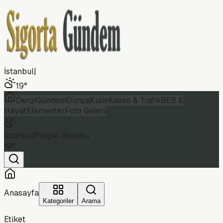
İstanbul
|
19
°
Dergi
Gündem
Dünya
Kulis
Kasko & Trafik
BES &
Hayat
Elementer
Foto Galeri
İstanbul
Parçalı Bulutlu
19
°
Anasayfa
Kategoriler
Arama
Etiket