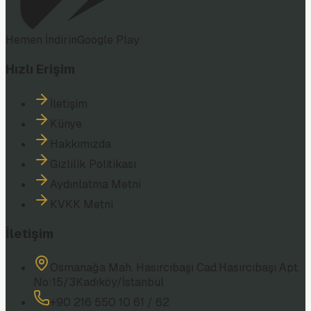
Hemen İndirin
Google Play
Hızlı Erişim
İletişim
Künye
Hakkımızda
Gizlilik Politikası
Aydınlatma Metni
KVKK Metni
İletişim
Osmanağa Mah. Hasırcıbaşı Cad.
Hasırcıbaşı Apt.
No:15/3
Kadıköy/İstanbul
+90 216 550 10 61 / 62