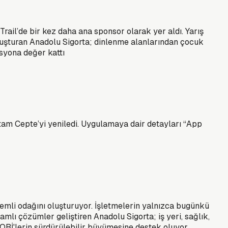
ail’de bir kez daha ana sponsor olarak yer aldı. Yarış
uluşturan Anadolu Sigorta; dinlenme alanlarından çocuk
syona değer kattı
ortam Cepte’yi yeniledi. Uygulamaya dair detayları “App
nemli odağını oluşturuyor. İşletmelerin yalnızca bugünkü
samlı çözümler geliştiren Anadolu Sigorta; iş yeri, sağlık,
e KOBİ'lerin sürdürülebilir büyümesine destek oluyor