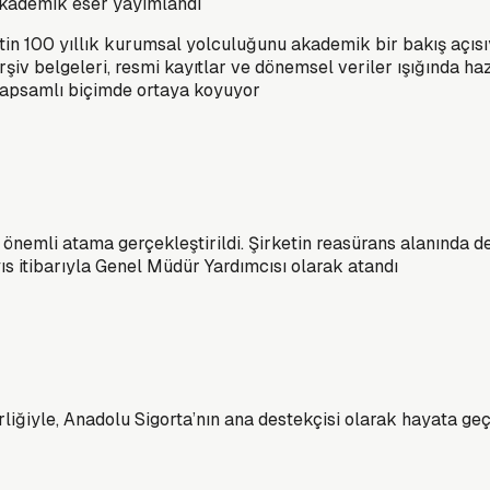
n akademik eser yayımlandı
etin 100 yıllık kurumsal yolculuğunu akademik bir bakış açısıy
rşiv belgeleri, resmi kayıtlar ve dönemsel veriler ışığında ha
 kapsamlı biçimde ortaya koyuyor
nemli atama gerçekleştirildi. Şirketin reasürans alanında den
s itibarıyla Genel Müdür Yardımcısı olarak atandı
liğiyle, Anadolu Sigorta’nın ana destekçisi olarak hayata ge