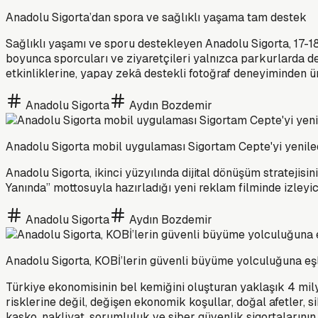
Anadolu Sigorta’dan spora ve sağlıklı yaşama tam destek
Sağlıklı yaşamı ve sporu destekleyen Anadolu Sigorta, 17-1
boyunca sporcuları ve ziyaretçileri yalnızca parkurlarda d
etkinliklerine, yapay zekâ destekli fotoğraf deneyiminden 
Anadolu Sigorta
Aydın Bozdemir
Anadolu Sigorta mobil uygulaması Sigortam Cepte'yi yeniled
Anadolu Sigorta, ikinci yüzyılında dijital dönüşüm strateji
Yanında” mottosuyla hazırladığı yeni reklam filminde izleyi
Anadolu Sigorta
Aydın Bozdemir
Anadolu Sigorta, KOBİ’lerin güvenli büyüme yolculuğuna eşl
Türkiye ekonomisinin bel kemiğini oluşturan yaklaşık 4 mil
risklerine değil, değişen ekonomik koşullar, doğal afetler, si
kasko, nakliyat, sorumluluk ve siber güvenlik sigortalarının 