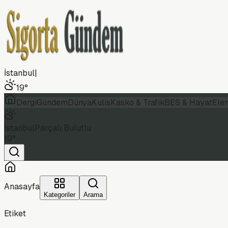
İstanbul
|
19
°
Dergi
Gündem
Dünya
Kulis
Kasko & Trafik
BES & Hayat
Ele
İstanbul
Parçalı Bulutlu
19
°
Anasayfa
Kategoriler
Arama
Etiket