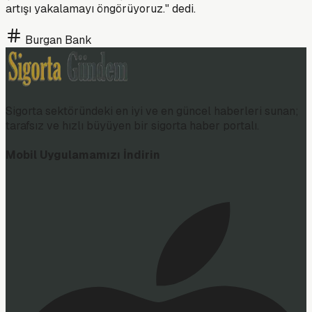
artışı yakalamayı öngörüyoruz." dedi.
Burgan Bank
Sigorta sektöründeki en iyi ve en güncel haberleri sunan;
tarafsız ve hızlı büyüyen bir sigorta haber portalı.
Mobil Uygulamamızı İndirin