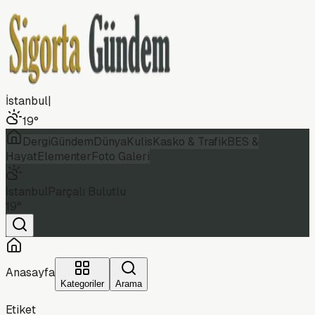
İstanbul
|
19
°
Dergi
Gündem
Dünya
Kulis
Kasko & Trafik
BES &
Hayat
Elementer
Foto Galeri
İstanbul
Parçalı Bulutlu
19
°
Anasayfa
Kategoriler
Arama
Etiket