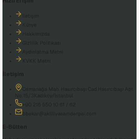
Hızlı Erişim
İletişim
Künye
Hakkımızda
Gizlilik Politikası
Aydınlatma Metni
KVKK Metni
İletişim
Osmanağa Mah. Hasırcıbaşı Cad.
Hasırcıbaşı Apt.
No:15/3
Kadıköy/İstanbul
+90 216 550 10 61 / 62
bbekar@akilliyasamdergisi.com
E-Bülten