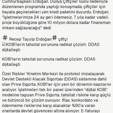
Cumhurbaşkanı Erdoğan, Dünya Çiftçiler Günü nedeniyle
düzenlenen programda yaptığı konuşmada, çiftçiler için
hayata geçirecekleri yen kredi paketini duyurdu. Erdoğan,
"İşletmelerimize 24 ay geri ödemesiz, 7 yıla kadar vadeli,
proje büyüklüğüne göre 10 milyon dolara kadar finansman
imkanı sağlayacağız" dedi
Recep Tayyip Erdoğan
çiftçi
KOBİ’lerin tahsilat sorununa radikal çözüm: DDAS
dijitalleşti
Özel Riskler Yönetim Merkezi ile protokol imzalayarak
Devlet Destekli Alacak Sigortası (DDAS) sistemine dahil
olan Prive Sigorta, KOBİ’ler için yeni bir dönemin kapılarını
aralıyor. İşletmeleri tek bir panel üzerinden “dijital KOBİ”
modeline taşıyan Prive Sigorta, tahsilat riskine karşı güçlü
ve bütüncül bir çözüm sunuyor. İflas, konkordato ve
ödenmeme risklerine karşı alacaklar %90’a varan
oranlarda devlet güvencesi altına alınıyor. E-faturayı