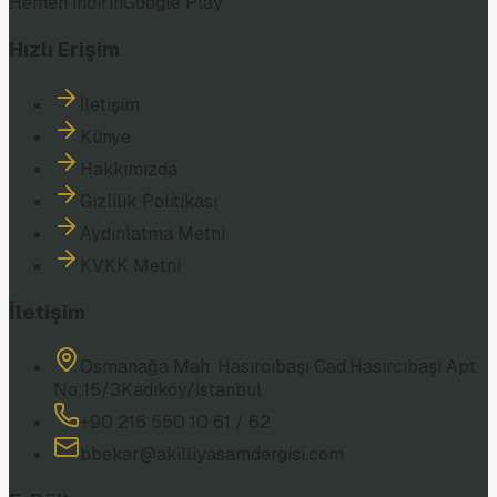
Hemen İndirin
Google Play
Hızlı Erişim
İletişim
Künye
Hakkımızda
Gizlilik Politikası
Aydınlatma Metni
KVKK Metni
İletişim
Osmanağa Mah. Hasırcıbaşı Cad.
Hasırcıbaşı Apt.
No:15/3
Kadıköy/İstanbul
+90 216 550 10 61 / 62
bbekar@akilliyasamdergisi.com