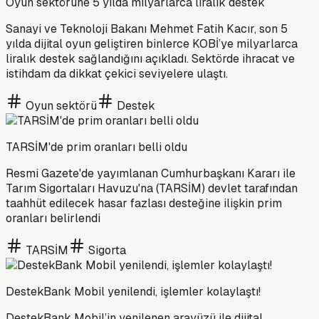
Oyun sektörüne 5 yılda milyarlarca liralık destek
Sanayi ve Teknoloji Bakanı Mehmet Fatih Kacır, son 5
yılda dijital oyun geliştiren binlerce KOBİ’ye milyarlarca
liralık destek sağlandığını açıkladı. Sektörde ihracat ve
istihdam da dikkat çekici seviyelere ulaştı.
Oyun sektörü
Destek
TARSİM'de prim oranları belli oldu
Resmi Gazete'de yayımlanan Cumhurbaşkanı Kararı ile
Tarım Sigortaları Havuzu'na (TARSİM) devlet tarafından
taahhüt edilecek hasar fazlası desteğine ilişkin prim
oranları belirlendi
TARSİM
Sigorta
DestekBank Mobil yenilendi, işlemler kolaylaştı!
DestekBank Mobil’in yenilenen arayüzü ile dijital