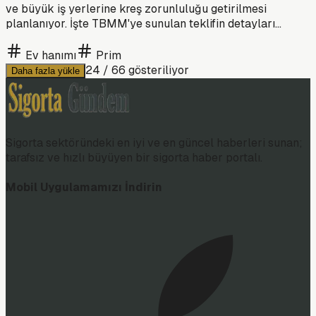
ve büyük iş yerlerine kreş zorunluluğu getirilmesi
planlanıyor. İşte TBMM'ye sunulan teklifin detayları...
Ev hanımı
Prim
24
/
66
gösteriliyor
Daha fazla yükle
Sigorta sektöründeki en iyi ve en güncel haberleri sunan;
tarafsız ve hızlı büyüyen bir sigorta haber portalı.
Mobil Uygulamamızı İndirin