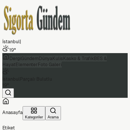
İstanbul
|
19
°
Dergi
Gündem
Dünya
Kulis
Kasko & Trafik
BES &
Hayat
Elementer
Foto Galeri
İstanbul
Parçalı Bulutlu
19
°
Anasayfa
Kategoriler
Arama
Etiket