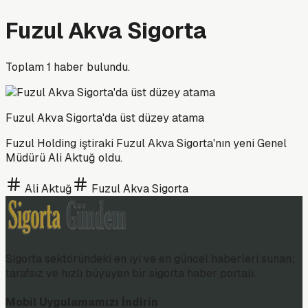
Fuzul Akva Sigorta
Toplam
1
haber bulundu.
Fuzul Akva Sigorta'da üst düzey atama
Fuzul Holding iştiraki Fuzul Akva Sigorta'nın yeni Genel
Müdürü Ali Aktuğ oldu.
Ali Aktuğ
Fuzul Akva Sigorta
Sigorta sektöründeki en iyi ve en güncel haberleri sunan;
tarafsız ve hızlı büyüyen bir sigorta haber portalı.
Mobil Uygulamamızı İndirin