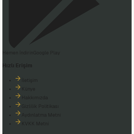
Hemen İndirin
Google Play
Hızlı Erişim
İletişim
Künye
Hakkımızda
Gizlilik Politikası
Aydınlatma Metni
KVKK Metni