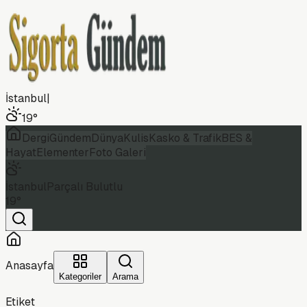
İstanbul
|
19
°
Dergi
Gündem
Dünya
Kulis
Kasko & Trafik
BES &
Hayat
Elementer
Foto Galeri
İstanbul
Parçalı Bulutlu
19
°
Anasayfa
Kategoriler
Arama
Etiket