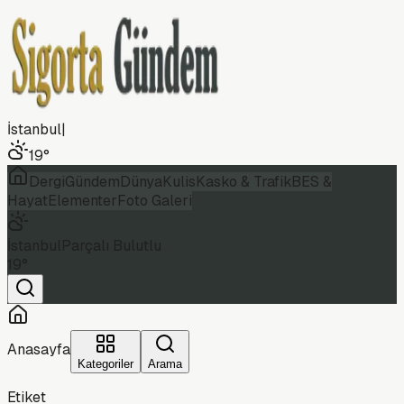
İstanbul
|
19
°
Dergi
Gündem
Dünya
Kulis
Kasko & Trafik
BES &
Hayat
Elementer
Foto Galeri
İstanbul
Parçalı Bulutlu
19
°
Anasayfa
Kategoriler
Arama
Etiket