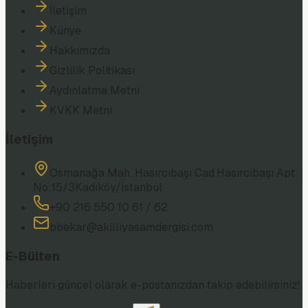
İletişim
Künye
Hakkımızda
Gizlilik Politikası
Aydınlatma Metni
KVKK Metni
İletişim
Osmanağa Mah. Hasırcıbaşı Cad.
Hasırcıbaşı Apt.
No:15/3
Kadıköy/İstanbul
+90 216 550 10 61 / 62
bbekar@akilliyasamdergisi.com
E-Bülten
Haberleri güncel olarak e-postanızdan takip edebilirsiniz!