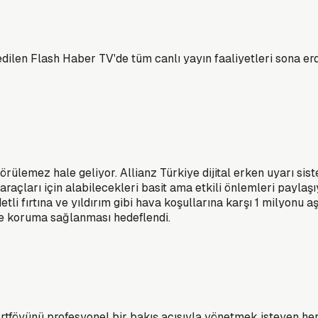
n Flash Haber TV'de tüm canlı yayın faaliyetleri sona erdi.
görülemez hale geliyor. Allianz Türkiye dijital erken uyarı sis
çları için alabilecekleri basit ama etkili önlemleri paylaşıyor.
i fırtına ve yıldırım gibi hava koşullarına karşı 1 milyonu aşk
ce koruma sağlanması hedeflendi.
föyünü profesyonel bir bakış açısıyla yönetmek isteyen her y