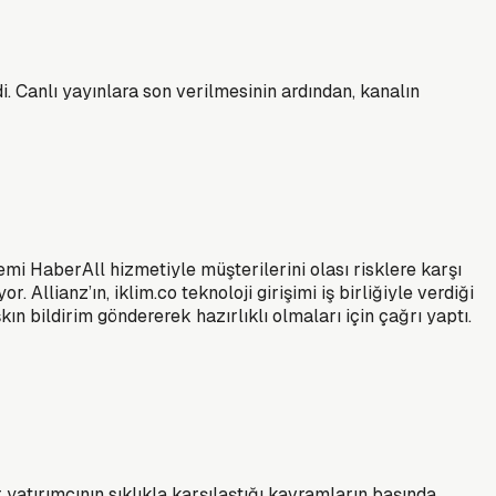
 Canlı yayınlara son verilmesinin ardından, kanalın
temi HaberAll hizmetiyle müşterilerini olası risklere karşı
 Allianz’ın, iklim.co teknoloji girişimi iş birliğiyle verdiği
ın bildirim göndererek hazırlıklı olmaları için çağrı yaptı.
atırımcının sıklıkla karşılaştığı kavramların başında