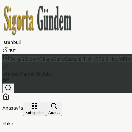
İstanbul
|
19
°
Dergi
Gündem
Dünya
Kulis
Kasko & Trafik
BES & Hayat
Ele
İstanbul
Parçalı Bulutlu
19
°
Anasayfa
Kategoriler
Arama
Etiket