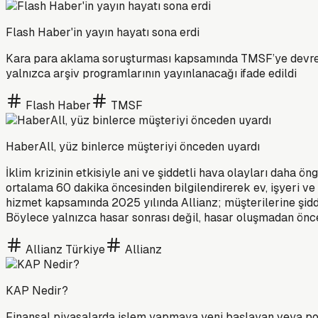
Flash Haber'in yayın hayatı sona erdi
Kara para aklama soruşturması kapsamında TMSF’ye devredile
yalnızca arşiv programlarının yayınlanacağı ifade edildi
Flash Haber
TMSF
HaberAll, yüz binlerce müşteriyi önceden uyardı
İklim krizinin etkisiyle ani ve şiddetli hava olayları daha ön
ortalama 60 dakika öncesinden bilgilendirerek ev, işyeri ve ara
hizmet kapsamında 2025 yılında Allianz; müşterilerine şiddetl
Böylece yalnızca hasar sonrası değil, hasar oluşmadan ön
Allianz Türkiye
Allianz
KAP Nedir?
Finansal piyasalarda işlem yapmaya yeni başlayan veya port