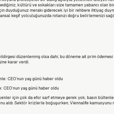
itmediğiniz, kültürü ve sokakları size tamamen yabancı olan bi
 için duyduğunuz merakı giderecek iyi bir rehbere ihtiyaç duym
inansal keşif yolculuğunuzda rotanızı doğru belirlemenizi sağ
ş bildirgesi düzenlenmiş olsa dahi, bu döneme ait prim ödemes
ine karar verdi.
le: CEO’nun yaş günü haber oldu
yenler için çok da efor sarf etmeye gerek yok, basın bültenle
nu aldı. Sektör krizlerle boğuşurken, Viennalife kamuoyunu r