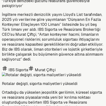
‘Türkiye denizdeki gücünü reasürans güvencesiyle
pekiştiriyor’
İngiltere merkezli denizcilik yayını Lloyd’s List tarafından,
2025 yılı verilerine göre yayımlanan “Dünyanın En Fazla
Konteyner Elleçleyen 100 Limanı” listesinde bu yıl beş
Türk limanı yer aldı. IBS Sigorta ve Reasürans Brokerliği
CEO’su Murat Çiftçi, “Artan konteyner hacmi, limanların
operasyonel risklerini, sorumluluk sigortası ihtiyaçlarını
ve reasürans kapasitesi gerekliliklerini doğrudan etkiliyor.
Biz de IBS olarak, liman otoriteleri ve lojistik şirketleriyle
birlikte çalışarak bu büyümenin güvence altına alınmasını
sağlıyoruz” dedi.
IBS Sigorta
Murat Çiftçi
Rotalar değişti, sigorta maliyetleri yükseldi
Ortadoğu da yükselen jeopolitik gerilimin, küresel sigorta
ve reasürans piyasalarında yeni bir kırılma noktası
oluşturduğunu belirten IBS Sigorta ve Reasürans