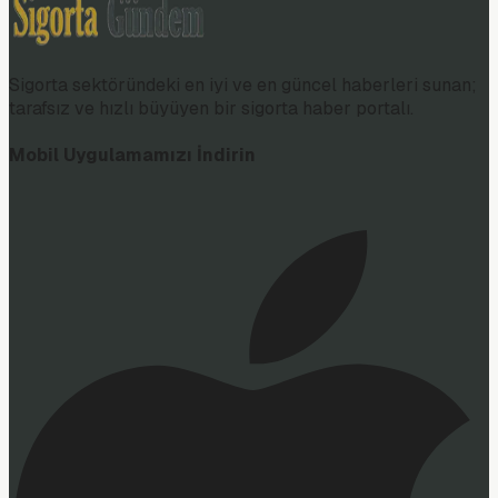
Sigorta sektöründeki en iyi ve en güncel haberleri sunan;
tarafsız ve hızlı büyüyen bir sigorta haber portalı.
Mobil Uygulamamızı İndirin