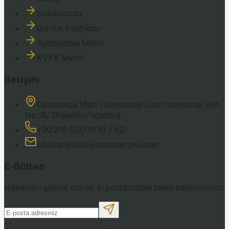
Hakkımızda
Gizlilik Politikası
Aydınlatma Metni
KVKK Metni
İletişim
Osmanağa Mah. Hasırcıbaşı Cad.
Hasırcıbaşı Apt.
No:15/3
Kadıköy/İstanbul
+90 216 550 10 61 / 62
bbekar@akilliyasamdergisi.com
E-Bülten
Haberleri güncel olarak e-postanızdan takip edebilirsiniz!