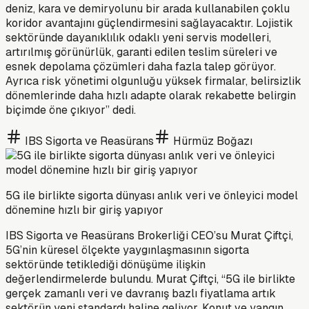
deniz, kara ve demiryolunu bir arada kullanabilen çoklu
koridor avantajını güçlendirmesini sağlayacaktır. Lojistik
sektöründe dayanıklılık odaklı yeni servis modelleri,
artırılmış görünürlük, garanti edilen teslim süreleri ve
esnek depolama çözümleri daha fazla talep görüyor.
Ayrıca risk yönetimi olgunluğu yüksek firmalar, belirsizlik
dönemlerinde daha hızlı adapte olarak rekabette belirgin
biçimde öne çıkıyor” dedi.
IBS Sigorta ve Reasürans
Hürmüz Boğazı
5G ile birlikte sigorta dünyası anlık veri ve önleyici model
dönemine hızlı bir giriş yapıyor
IBS Sigorta ve Reasürans Brokerliği CEO’su Murat Çiftçi,
5G’nin küresel ölçekte yaygınlaşmasının sigorta
sektöründe tetiklediği dönüşüme ilişkin
değerlendirmelerde bulundu. Murat Çiftçi, “5G ile birlikte
gerçek zamanlı veri ve davranış bazlı fiyatlama artık
sektörün yeni standardı haline geliyor. Konut ve yangın