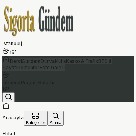
İstanbul
|
19
°
Dergi
Gündem
Dünya
Kulis
Kasko & Trafik
BES &
Hayat
Elementer
Foto Galeri
İstanbul
Parçalı Bulutlu
19
°
Anasayfa
Kategoriler
Arama
Etiket