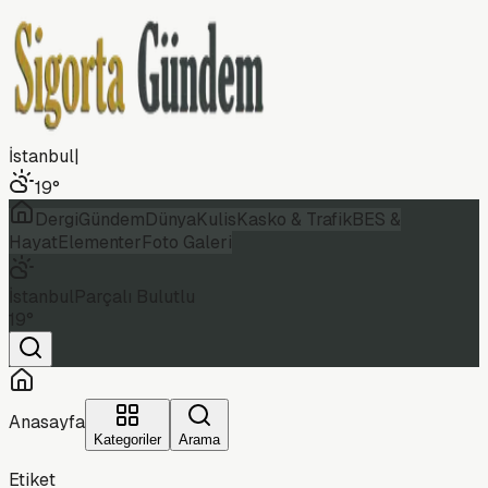
İstanbul
|
19
°
Dergi
Gündem
Dünya
Kulis
Kasko & Trafik
BES &
Hayat
Elementer
Foto Galeri
İstanbul
Parçalı Bulutlu
19
°
Anasayfa
Kategoriler
Arama
Etiket