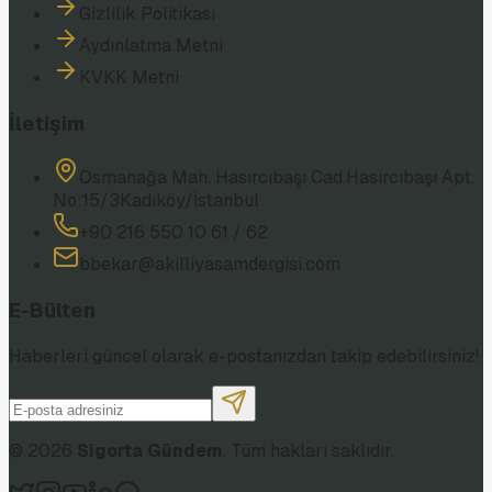
Gizlilik Politikası
Aydınlatma Metni
KVKK Metni
İletişim
Osmanağa Mah. Hasırcıbaşı Cad.
Hasırcıbaşı Apt.
No:15/3
Kadıköy/İstanbul
+90 216 550 10 61 / 62
bbekar@akilliyasamdergisi.com
E-Bülten
Haberleri güncel olarak e-postanızdan takip edebilirsiniz!
©
2026
Sigorta Gündem
. Tüm hakları saklıdır.