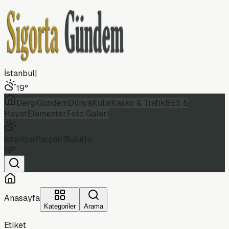
İstanbul
|
19
°
Dergi
Gündem
Dünya
Kulis
Kasko & Trafik
BES &
Hayat
Elementer
Foto Galeri
İstanbul
Parçalı Bulutlu
19
°
Anasayfa
Kategoriler
Arama
Etiket