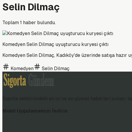
Selin Dilmaç
Toplam
1
haber bulundu.
Komedyen Selin Dilmaç uyuşturucu kuryesi çıktı
Komedyen Selin Dilmaç, Kadıköy'de üzerinde satışa hazır uyu
Komedyen
Selin Dilmaç
Sigorta sektöründeki en iyi ve en güncel haberleri sunan; tar
Mobil Uygulamamızı İndirin