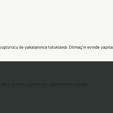
şturucu ile yakalanınca tutuklandı. Dilmaç'ın evinde yapılan
afsız ve hızlı büyüyen bir sigorta haber portalı.