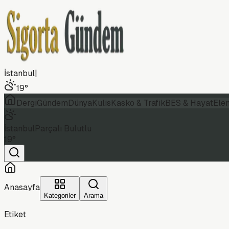
İstanbul
|
19
°
Dergi
Gündem
Dünya
Kulis
Kasko & Trafik
BES & Hayat
Ele
İstanbul
Parçalı Bulutlu
19
°
Anasayfa
Kategoriler
Arama
Etiket