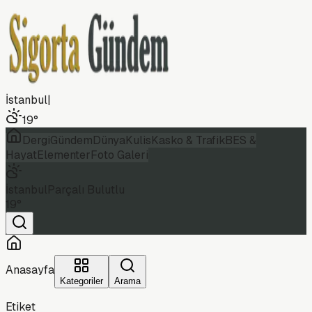
İstanbul
|
19
°
Dergi
Gündem
Dünya
Kulis
Kasko & Trafik
BES &
Hayat
Elementer
Foto Galeri
İstanbul
Parçalı Bulutlu
19
°
Anasayfa
Kategoriler
Arama
Etiket