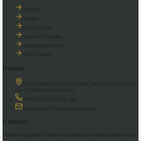
İletişim
Künye
Hakkımızda
Gizlilik Politikası
Aydınlatma Metni
KVKK Metni
İletişim
Osmanağa Mah. Hasırcıbaşı Cad.
Hasırcıbaşı Apt.
No:15/3
Kadıköy/İstanbul
+90 216 550 10 61 / 62
bbekar@akilliyasamdergisi.com
E-Bülten
Haberleri güncel olarak e-postanızdan takip edebilirsiniz!