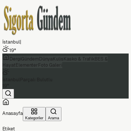
İstanbul
|
19
°
Dergi
Gündem
Dünya
Kulis
Kasko & Trafik
BES &
Hayat
Elementer
Foto Galeri
İstanbul
Parçalı Bulutlu
19
°
Anasayfa
Kategoriler
Arama
Etiket