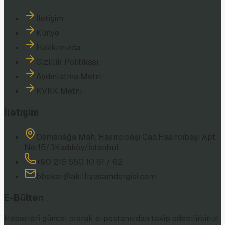
İletişim
Künye
Hakkımızda
Gizlilik Politikası
Aydınlatma Metni
KVKK Metni
İletişim
Osmanağa Mah. Hasırcıbaşı Cad.
Hasırcıbaşı Apt.
No:15/3
Kadıköy/İstanbul
+90 216 550 10 61 / 62
bbekar@akilliyasamdergisi.com
E-Bülten
Haberleri güncel olarak e-postanızdan takip edebilirsiniz!