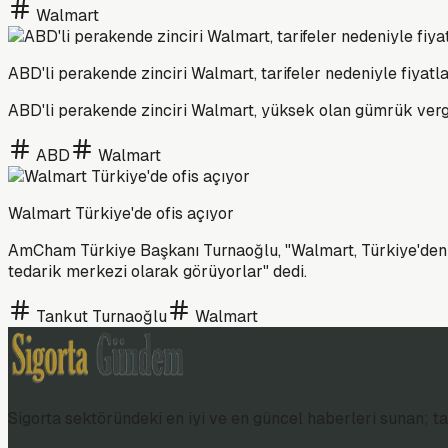
Walmart
ABD'li perakende zinciri Walmart, tarifeler nedeniyle fiyatlar
ABD'li perakende zinciri Walmart, yüksek olan gümrük vergiler
ABD
Walmart
Walmart Türkiye'de ofis açıyor
AmCham Türkiye Başkanı Turnaoğlu, "Walmart, Türkiye'den al
tedarik merkezi olarak görüyorlar" dedi.
Tankut Turnaoğlu
Walmart
Sigorta sektöründeki en iyi ve en güncel haberleri sunan; tar