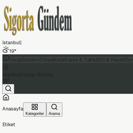
İstanbul
|
19
°
Dergi
Gündem
Dünya
Kulis
Kasko & Trafik
BES & Hayat
Ele
İstanbul
Parçalı Bulutlu
19
°
Anasayfa
Kategoriler
Arama
Etiket