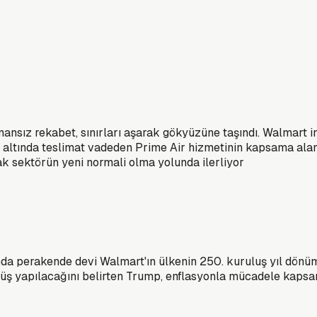
nsız rekabet, sınırları aşarak gökyüzüne taşındı. Walmart i
n altında teslimat vadeden Prime Air hizmetinin kapsama alanı
rak sektörün yeni normali olma yolunda ilerliyor
 perakende devi Walmart'ın ülkenin 250. kuruluş yıl dönümün
şüş yapılacağını belirten Trump, enflasyonla mücadele kapsa