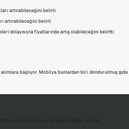
ı artırabileceğini belirti
i dolayısıyla fiyatlarında artış olabileceğini belirtti.
ımlara başlıyor. Mobilya bunlardan biri, dondurulmuş gıda b
afsız ve hızlı büyüyen bir sigorta haber portalı.