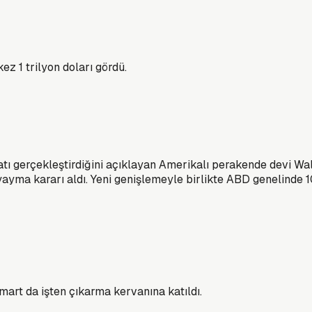
z 1 trilyon doları gördü.
tı gerçekleştirdiğini açıklayan Amerikalı perakende devi Walm
 yayma kararı aldı. Yeni genişlemeyle birlikte ABD genelind
art da işten çıkarma kervanına katıldı.