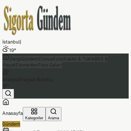
İstanbul
|
19
°
Dergi
Gündem
Dünya
Kulis
Kasko & Trafik
BES &
Hayat
Elementer
Foto Galeri
İstanbul
Parçalı Bulutlu
19
°
Anasayfa
Kategoriler
Arama
Gündem